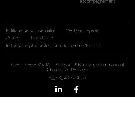
accompagnement
Politique de confidentialité
Mentions Légales
Contact
Plan de site
Index de l'égalité professionnelle homme/femme
ADEI - SIÈGE SOCIAL Adresse : 8 Boulevard Commandant
Charcot AYTRE 17440
+33 (0)5 46 27 66 01