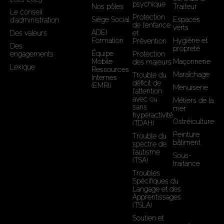
psychique
Nos pôles
Traiteur
Le conseil
Protection
Siège Social
Espaces
d'administration
de l'enfance
verts
ADEI
Des valeurs
et
Formation
Hygiène et
Prévention
Des
propreté
Équipe
engagements
Protection
Mobile
Maçonnerie
des majeurs
Lexique
Ressources
Maraîchage
Trouble du
Internes
déficit de
(EMRI)
Menuiserie
l’attention
avec ou
Métiers de la
sans
mer
hyperactivité
Ostréiculture
(TDAH)
Peinture
Trouble du
bâtiment
spectre de
l'autisme
Sous-
(TSA)
traitance
Troubles
Spécifiques du
Langage et des
Apprentissages
(TSLA)
Soutien et