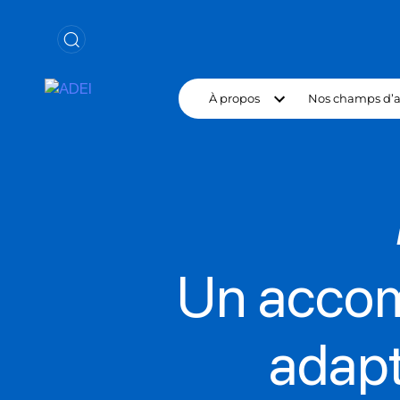
À propos
Nos champs d’a
Un acco
adapt