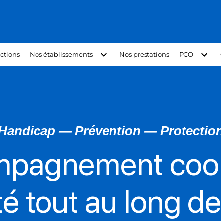
ctions
Nos établissements
Nos prestations
PCO
Handicap — Prévention — Protectio
mpagnement coor
é tout au long de 