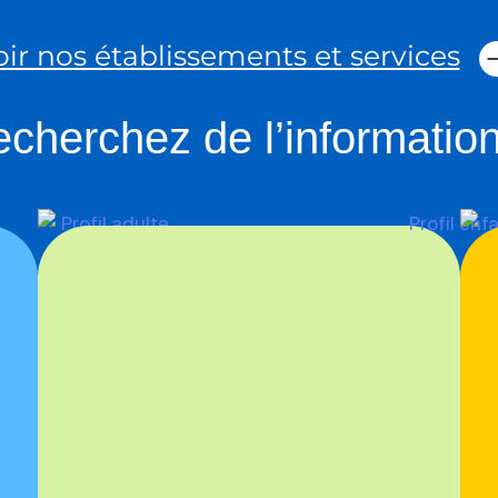
oir nos établissements et services
cherchez de l’information