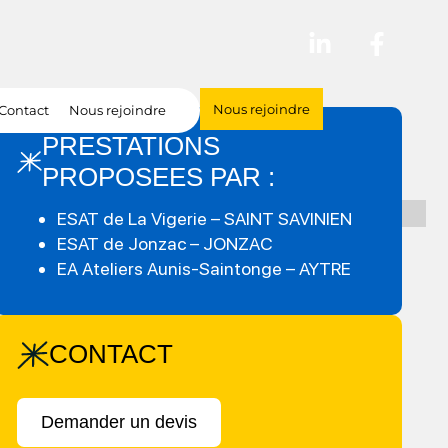
Nous rejoindre
Contact
Nous rejoindre
PRESTATIONS
PROPOSEES PAR :
ESAT de La Vigerie – SAINT SAVINIEN
ESAT de Jonzac – JONZAC
EA Ateliers Aunis-Saintonge – AYTRE
CONTACT
Demander un devis