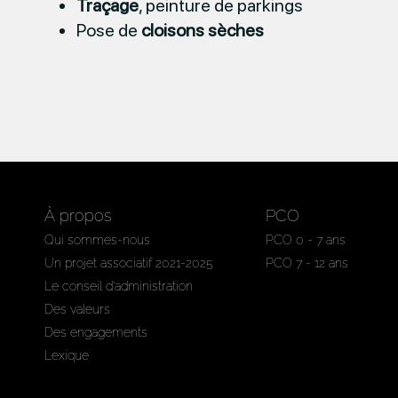
Traçage
, peinture de parkings
Pose de
cloisons sèches
À propos
PCO
Qui sommes-nous
PCO 0 - 7 ans
Un projet associatif 2021-2025
PCO 7 - 12 ans
Le conseil d'administration
Des valeurs
Des engagements
Lexique