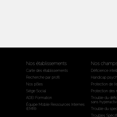
Nos établissements
Nos champs 
Carte des établissements
Déficience intel
Recherche par profil
Handicap psyc
Nos pôles
Protection de l
Siège Social
Protection des
ADEI Formation
Trouble du défic
sans hyperactiv
Équipe Mobile Ressources Internes
(EMRI)
Trouble du spec
Troubles Spécif