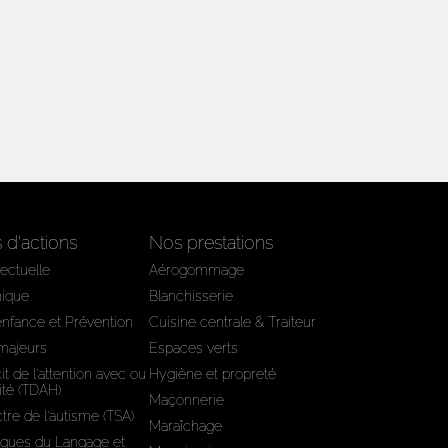
d'actions
Nos prestations
lectuelle
Aérogommage
hique
Blanchisserie
'enfance et Prévention
Cuisine centrale & Traiteur
 majeurs
Espaces verts
it de l’attention avec ou
Hygiène et propreté
ité (TDAH)
Maçonnerie
tre de l'autisme (TSA)
Maraîchage
iques du Langage et