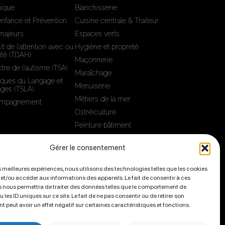
hique
Blanchisserie
'enfance et Prévention
Cuisine centrale & Traiteur
 majeurs
Espaces verts
it de l’attention avec ou
Hygiène et propreté
ité (TDAH)
Maçonnerie
tre de l'autisme (TSA)
Maraîchage
iques du Langage et
Menuiserie
ages (TSLA)
Métiers de la mer
compagnement
Ostréiculture
Peinture bâtiment
Sous-traitance
Gérer le consentement
es meilleures expériences, nous utilisons des technologies telles que les cookies
té professionnelle homme/femme
 et/ou accéder aux informations des appareils. Le fait de consentir à ces
 nous permettra de traiter des données telles que le comportement de
 les ID uniques sur ce site. Le fait de ne pas consentir ou de retirer son
17440
 peut avoir un effet négatif sur certaines caractéristiques et fonctions.