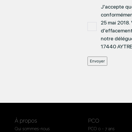
J'accepte que
conformément
25 mai 2018. 
d’effacement
notre délégu
17440 AYTRE
À propos
PCO
Qui sommes-nous
PCO 0 - 7 ans