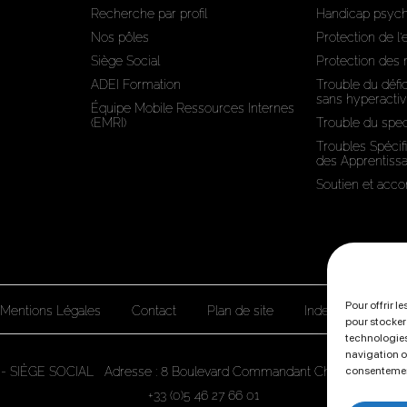
Recherche par profil
Handicap psyc
Nos pôles
Protection de l
Siège Social
Protection des
ADEI Formation
Trouble du défic
sans hyperactiv
Équipe Mobile Ressources Internes
(EMRI)
Trouble du spec
Troubles Spécif
des Apprentiss
Soutien et ac
Pour offrir l
Mentions Légales
Contact
Plan de site
Index de l'égali
pour stocker
technologies
navigation ou
 - SIÈGE SOCIAL Adresse : 8 Boulevard Commandant Charcot AYTRE 
consentement
+33 (0)5 46 27 66 01