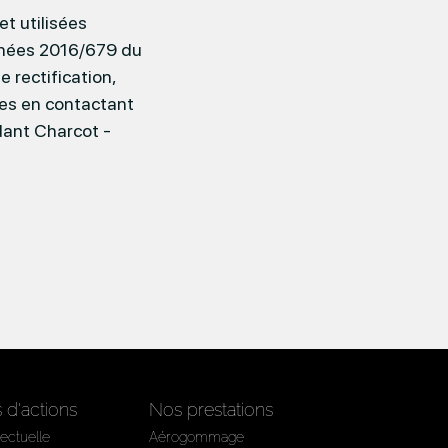
t utilisées
nnées 2016/679 du
 rectification,
ées en contactant
dant Charcot -
d'actions
Nos prestations
lectuelle
Aérogommage