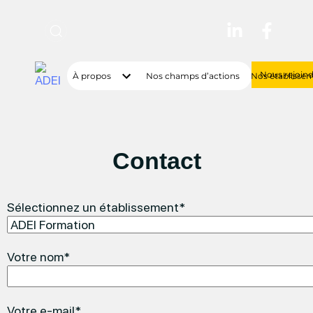
Nous rejoin
À propos
Nos champs d’actions
Nos établisse
Contact
Sélectionnez un établissement*
Votre nom*
Votre e-mail*