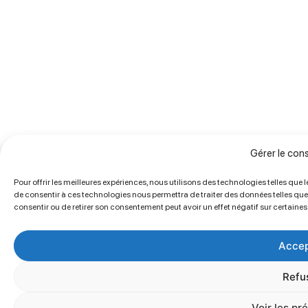
Gérer le co
Pour offrir les meilleures expériences, nous utilisons des technologies telles que
de consentir à ces technologies nous permettra de traiter des données telles que 
consentir ou de retirer son consentement peut avoir un effet négatif sur certaines
Accep
Refu
Voir les pr