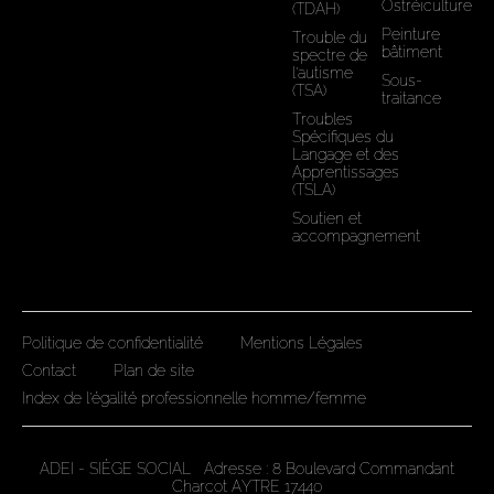
Ostréiculture
(TDAH)
Peinture
Trouble du
bâtiment
spectre de
l'autisme
Sous-
(TSA)
traitance
Troubles
Spécifiques du
Langage et des
Apprentissages
(TSLA)
Soutien et
accompagnement
Politique de confidentialité
Mentions Légales
Contact
Plan de site
Index de l'égalité professionnelle homme/femme
ADEI - SIÈGE SOCIAL Adresse : 8 Boulevard Commandant
Charcot AYTRE 17440