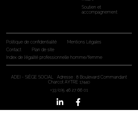
Soutien et
accompagnement
Politique de confidentialité
Mentions Légales
Contact
Plan de site
Index de l'égalité professionnelle homme/femme
ADEI - SIÈGE SOCIAL Adresse : 8 Boulevard Commandant
Charcot AYTRE 17440
+33 (0)5 46 27 66 01