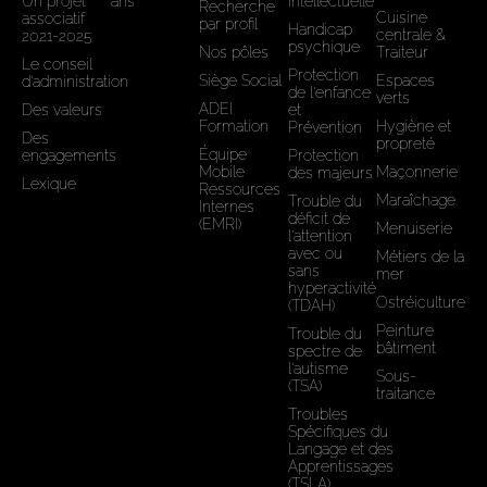
Un projet
ans
intellectuelle
Recherche
Cuisine
associatif
par profil
Handicap
centrale &
2021-2025
psychique
Nos pôles
Traiteur
Le conseil
Protection
Siège Social
Espaces
d'administration
de l'enfance
verts
ADEI
Des valeurs
et
Formation
Hygiène et
Prévention
Des
propreté
Équipe
engagements
Protection
Mobile
Maçonnerie
des majeurs
Lexique
Ressources
Maraîchage
Trouble du
Internes
déficit de
(EMRI)
Menuiserie
l’attention
avec ou
Métiers de la
sans
mer
hyperactivité
Ostréiculture
(TDAH)
Peinture
Trouble du
bâtiment
spectre de
l'autisme
Sous-
(TSA)
traitance
Troubles
Spécifiques du
Langage et des
Apprentissages
(TSLA)