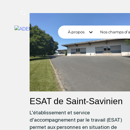
Lien
vers
la
À propos
Nos champs d’a
page
:
ESAT
de
Saint-
Savinien
ESAT de Saint-Savinien
L'établissement et service
d'accompagnement par le travail (ESAT)
permet aux personnes en situation de