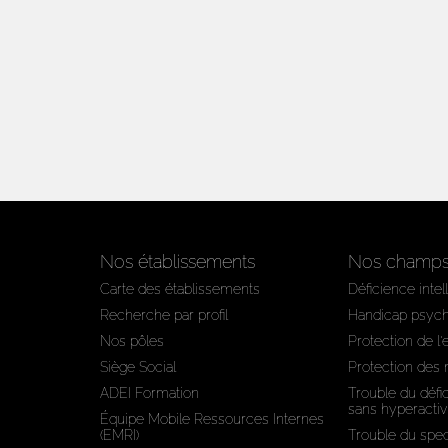
Nos établissements
Nos champs 
Carte des établissements
Déficience intel
Recherche par profil
Handicap psyc
Nos pôles
Protection de l
Siège Social
Protection des
ADEI Formation
Trouble du défic
sans hyperactiv
Équipe Mobile Ressources Internes
(EMRI)
Trouble du spec