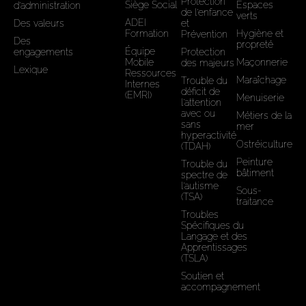
Protection
Siège Social
Espaces
d'administration
de l'enfance
verts
ADEI
Des valeurs
et
Formation
Hygiène et
Prévention
Des
propreté
Équipe
engagements
Protection
Mobile
Maçonnerie
des majeurs
Lexique
Ressources
Maraîchage
Trouble du
Internes
déficit de
(EMRI)
Menuiserie
l’attention
avec ou
Métiers de la
sans
mer
hyperactivité
Ostréiculture
(TDAH)
Peinture
Trouble du
bâtiment
spectre de
l'autisme
Sous-
(TSA)
traitance
Troubles
Spécifiques du
Langage et des
Apprentissages
(TSLA)
Soutien et
accompagnement