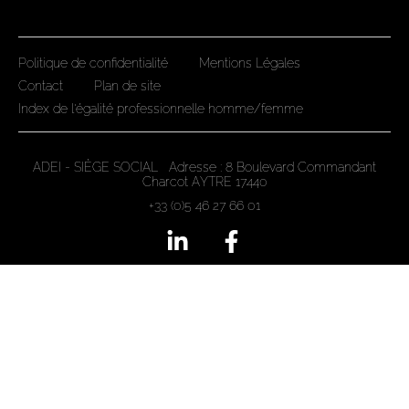
Politique de confidentialité
Mentions Légales
Contact
Plan de site
Index de l'égalité professionnelle homme/femme
ADEI - SIÈGE SOCIAL Adresse : 8 Boulevard Commandant
Charcot AYTRE 17440
+33 (0)5 46 27 66 01