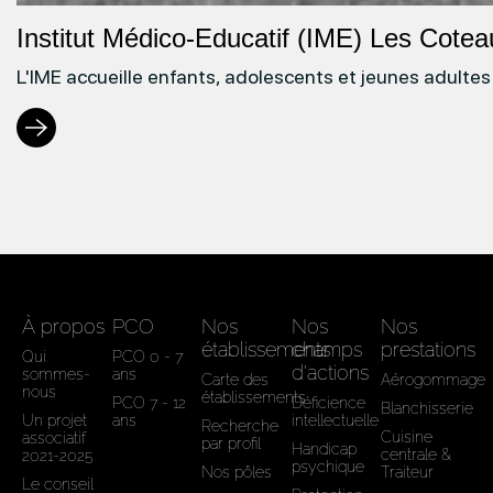
Institut Médico-Educatif (IME) Les Cote
L'IME accueille enfants, adolescents et jeunes adulte
À propos
PCO
Nos
Nos
Nos
établissements
champs
prestations
Qui
PCO 0 - 7
d'actions
sommes-
ans
Carte des
Aérogommage
nous
établissements
PCO 7 - 12
Déficience
Blanchisserie
Un projet
ans
intellectuelle
Recherche
Cuisine
associatif
par profil
Handicap
centrale &
2021-2025
psychique
Nos pôles
Traiteur
Le conseil