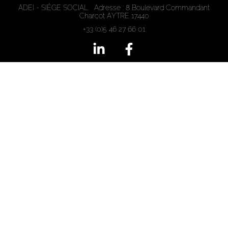
ADEI - SIÈGE SOCIAL Adresse : 8 Boulevard Commandant
Charcot AYTRE 17440
+33 (0)5 46 27 66 01