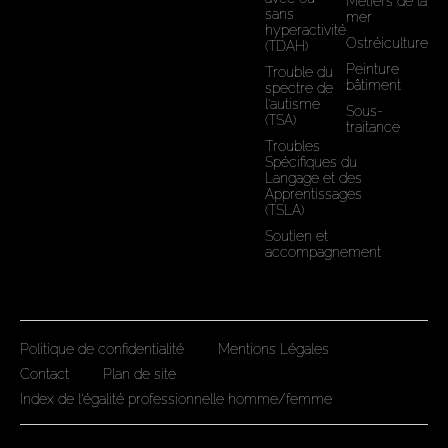
Métiers de la
sans
mer
hyperactivité
Ostréiculture
(TDAH)
Peinture
Trouble du
bâtiment
spectre de
l'autisme
Sous-
(TSA)
traitance
Troubles
Spécifiques du
Langage et des
Apprentissages
(TSLA)
Soutien et
accompagnement
Politique de confidentialité
Mentions Légales
Contact
Plan de site
Index de l'égalité professionnelle homme/femme