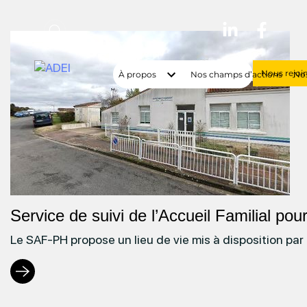
Lien
vers
la
Nous rejoi
À propos
Nos champs d’actions
Nos
page
:
Service
de
suivi
de
l’Accueil
Familial
Service de suivi de l’Accueil Familial 
pour
Le SAF-PH propose un lieu de vie mis à disposition par
Personnes
adultes
Handicapées
–