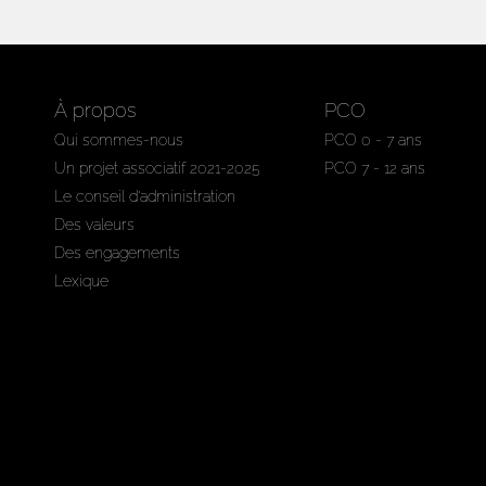
À propos
PCO
Qui sommes-nous
PCO 0 - 7 ans
Un projet associatif 2021-2025
PCO 7 - 12 ans
Le conseil d'administration
Des valeurs
Des engagements
Lexique