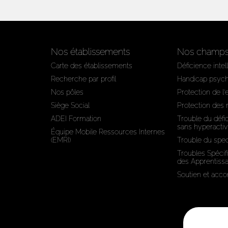
Nos établissements
Nos champs 
Carte des établissements
Déficience intel
Recherche par profil
Handicap psyc
Nos pôles
Protection de l
Siège Social
Protection des
ADEI Formation
Trouble du défic
sans hyperactiv
Équipe Mobile Ressources Internes
(EMRI)
Trouble du spec
Troubles Spécif
des Apprentiss
Soutien et ac