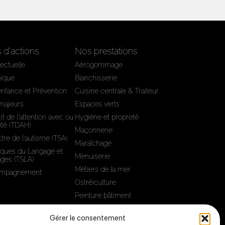
d'actions
Nos prestations
lectuelle
Aérogommage
hique
Blanchisserie
'enfance et Prévention
Cuisine centrale & Traiteur
 majeurs
Espaces verts
it de l’attention avec ou
Hygiène et propreté
ité (TDAH)
Maçonnerie
tre de l'autisme (TSA)
Maraîchage
iques du Langage et
Menuiserie
ages (TSLA)
Métiers de la mer
compagnement
Ostréiculture
Peinture bâtiment
Sous-traitance
Gérer le consentement