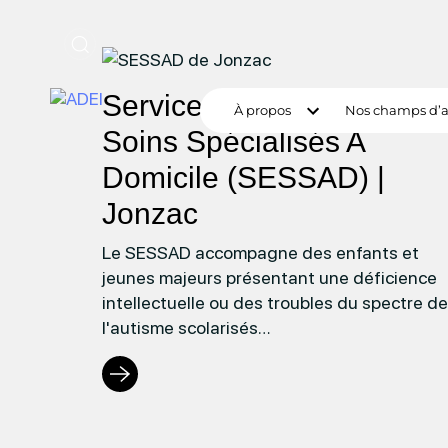
Lien
vers
Service d’Education et de
la
À propos
Nos champs d’a
page
Soins Spécialisés A
:
Domicile (SESSAD) |
Service
d’Education
Jonzac
et
Le SESSAD accompagne des enfants et
de
jeunes majeurs présentant une déficience
Soins
intellectuelle ou des troubles du spectre de
Spécialisés
l'autisme scolarisés…
A
Domicile
(SESSAD)
|
Jonzac