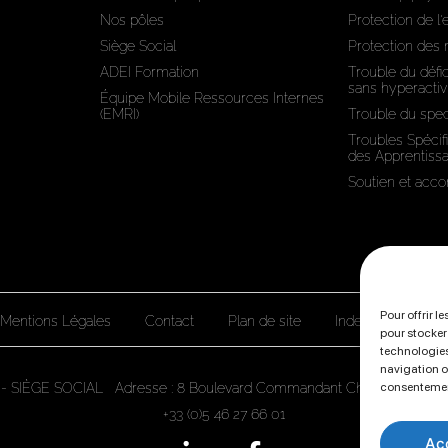
Nos pôles
Protection de l
Siège Social
Protection des
ADEI Formation
Trouble du défic
sans hyperactiv
Équipe Mobile Ressources Internes
(EMRI)
Trouble du spec
Troubles Spécif
des Apprentiss
Soutien et ac
Pour offrir l
Mentions Légales
Contact
Plan de site
Index de l'égali
pour stocker
technologies
navigation ou
 - SIÈGE SOCIAL Adresse : 8 Boulevard Commandant Charcot AYTRE 
consentement
+33 (0)5 46 27 66 01
Ac