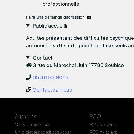
professionnelle
Faire une demande d’admission
Public accueilli
Adultes présentant des difficultés psychiqu
autonomie suffisante pour faire face seuls au
Contact
3 rue du Marechal Juin 17780 Soubise
05 46 83 90 17
Contactez-nous
À propos
PCO
Qui sommes-nous
PCO 0 - 7 ans
Un projet associatif 2021-2025
PCO 7 - 12 ans