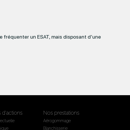
de fréquenter un ESAT, mais disposant d’une
d'actions
Nos prestations
lectuelle
Aérogommage
hique
Blanchisserie