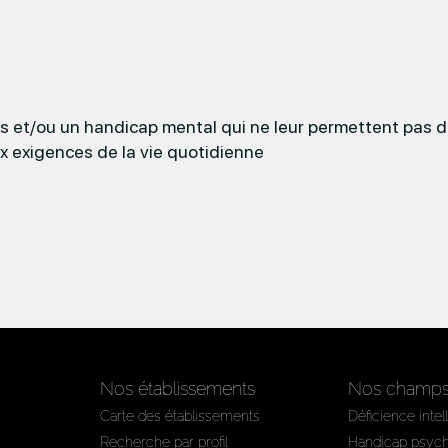
es et/ou un handicap mental qui ne leur permettent pas 
x exigences de la vie quotidienne
Nos établissements
Nos champs 
Carte des établissements
Déficience intel
Recherche par profil
Handicap psyc