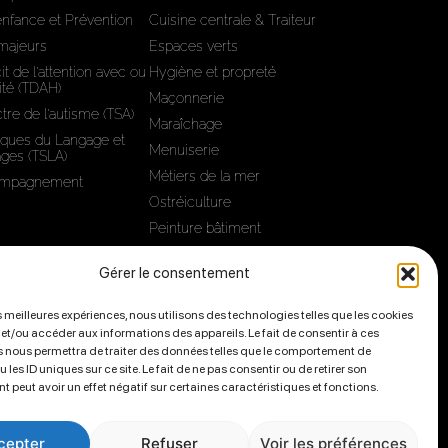
'enfance et Prévention
Cuisine centrale & Traiteur
 majeurs
Espaces verts
it de l’attention avec ou
Hygiène et propreté
ité (TDAH)
Maçonnerie
tre de l'autisme (TSA)
Maraîchage
iques du Langage et
Menuiserie
ages (TSLA)
Métiers de la mer
compagnement
Ostréiculture
Peinture bâtiment
Sous-traitance
Gérer le consentement
es meilleures expériences, nous utilisons des technologies telles que les cookies
té professionnelle homme/femme
 et/ou accéder aux informations des appareils. Le fait de consentir à ces
 nous permettra de traiter des données telles que le comportement de
 les ID uniques sur ce site. Le fait de ne pas consentir ou de retirer son
17440
 peut avoir un effet négatif sur certaines caractéristiques et fonctions.
cepter
Refuser
Voir les préférences