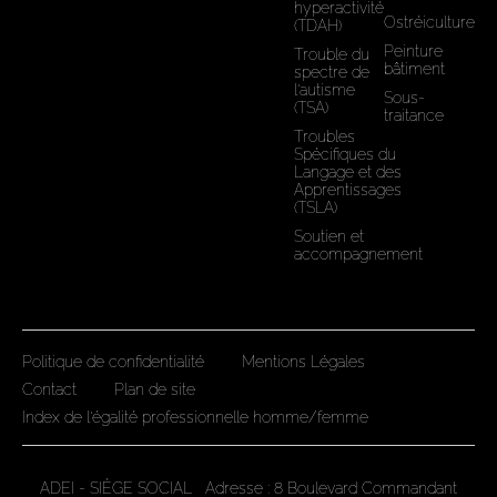
hyperactivité
Ostréiculture
(TDAH)
Peinture
Trouble du
bâtiment
spectre de
l'autisme
Sous-
(TSA)
traitance
Troubles
Spécifiques du
Langage et des
Apprentissages
(TSLA)
Soutien et
accompagnement
Politique de confidentialité
Mentions Légales
Contact
Plan de site
Index de l'égalité professionnelle homme/femme
ADEI - SIÈGE SOCIAL Adresse : 8 Boulevard Commandant