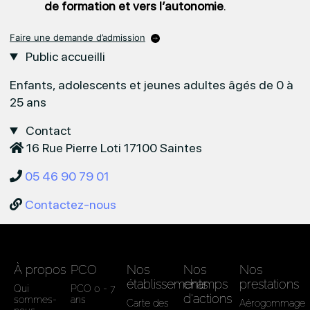
de formation et vers l’autonomie
.
Faire une demande d’admission
Public accueilli
Enfants, adolescents et jeunes adultes âgés de 0 à
25 ans
Contact
16 Rue Pierre Loti 17100 Saintes
05 46 90 79 01
Contactez-nous
À propos
PCO
Nos
Nos
Nos
établissements
champs
prestations
Qui
PCO 0 - 7
d'actions
sommes-
ans
Carte des
Aérogommage