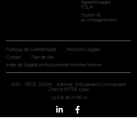
Apprentissages
(TSLA)
Soutien et
accompagnement
Politique de confidentialité
Mentions Légales
Contact
Plan de site
Index de l'égalité professionnelle homme/femme
ADEI - SIÈGE SOCIAL Adresse : 8 Boulevard Commandant
Charcot AYTRE 17440
+33 (0)5 46 27 66 01