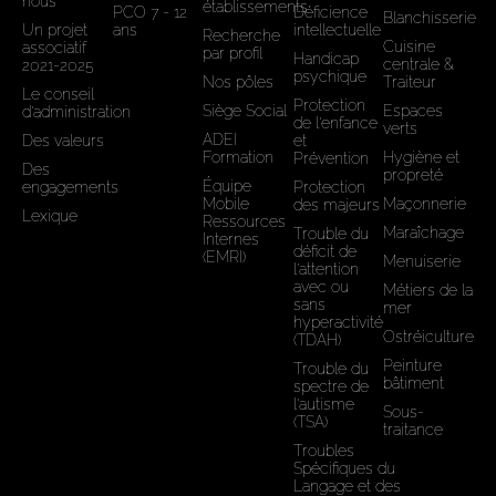
nous
établissements
PCO 7 - 12
Déficience
Blanchisserie
Un projet
ans
intellectuelle
Recherche
Cuisine
associatif
par profil
Handicap
centrale &
2021-2025
psychique
Nos pôles
Traiteur
Le conseil
Protection
Siège Social
Espaces
d'administration
de l'enfance
verts
ADEI
Des valeurs
et
Formation
Hygiène et
Prévention
Des
propreté
Équipe
engagements
Protection
Mobile
Maçonnerie
des majeurs
Lexique
Ressources
Maraîchage
Trouble du
Internes
déficit de
(EMRI)
Menuiserie
l’attention
avec ou
Métiers de la
sans
mer
hyperactivité
Ostréiculture
(TDAH)
Peinture
Trouble du
bâtiment
spectre de
l'autisme
Sous-
(TSA)
traitance
Troubles
Spécifiques du
Langage et des