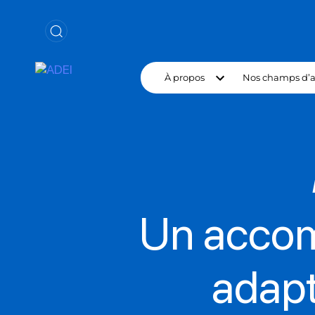
À propos
Nos champs d’a
Un acco
adapt