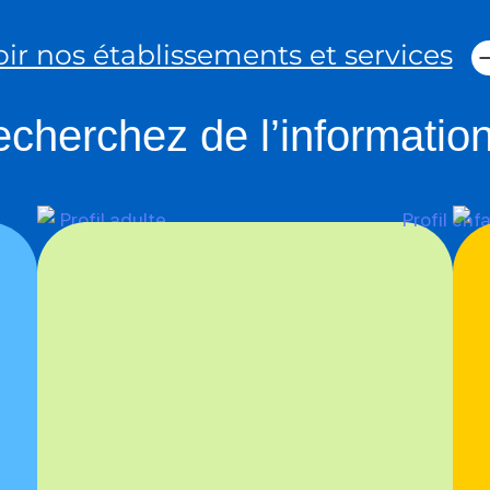
oir nos établissements et services
cherchez de l’information