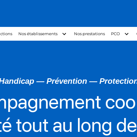
ctions
Nos établissements
Nos prestations
PCO
Handicap — Prévention — Protectio
mpagnement coor
é tout au long de 