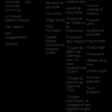
Un projet
ans
intellectuelle
Recherche
Cuisine
associatif
par profil
Handicap
centrale &
2021-2025
psychique
Nos pôles
Traiteur
Le conseil
Protection
Siège Social
Espaces
d'administration
de l'enfance
verts
ADEI
Des valeurs
et
Formation
Hygiène et
Prévention
Des
propreté
Équipe
engagements
Protection
Mobile
Maçonnerie
des majeurs
Lexique
Ressources
Maraîchage
Trouble du
Internes
déficit de
(EMRI)
Menuiserie
l’attention
avec ou
Métiers de la
sans
mer
hyperactivité
Ostréiculture
(TDAH)
Peinture
Trouble du
bâtiment
spectre de
l'autisme
Sous-
(TSA)
traitance
Troubles
Spécifiques du
Langage et des
Apprentissages