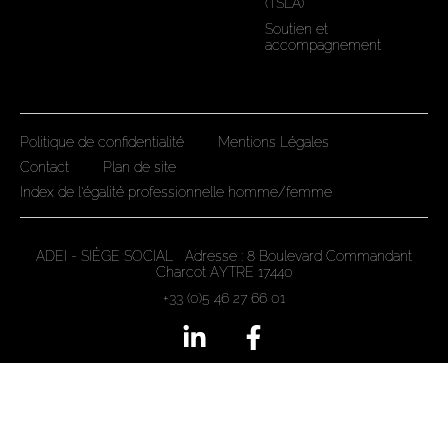
(TSLA)
Soutien et
accompagnement
Politique de confidentialité
Mentions Légales
Contact
Plan de site
Index de l'égalité professionnelle homme/femme
ADEI - SIÈGE SOCIAL Adresse : 8 Boulevard Commandant
Charcot AYTRE 17440
+33 (0)5 46 27 66 01