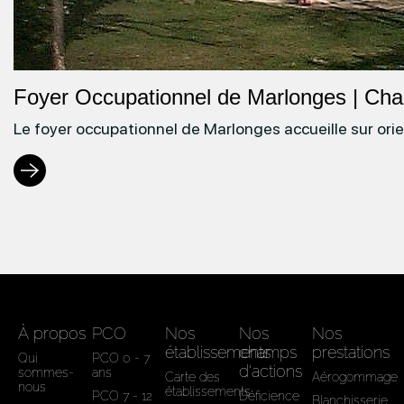
Foyer Occupationnel de Marlonges | Ch
Le foyer occupationnel de Marlonges accueille sur or
À propos
PCO
Nos
Nos
Nos
établissements
champs
prestations
Qui
PCO 0 - 7
d'actions
sommes-
ans
Carte des
Aérogommage
nous
établissements
PCO 7 - 12
Déficience
Blanchisserie