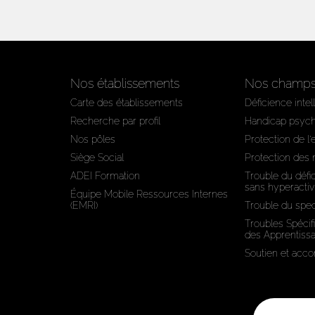
Nos établissements
Nos champs 
Carte des établissements
Déficience intel
Recherche par profil
Handicap psyc
Nos pôles
Protection de l
Siège Social
Protection des
ADEI Formation
Trouble du défic
sans hyperactiv
Équipe Mobile Ressources Internes
(EMRI)
Trouble du spec
Troubles Spécif
des Apprentiss
Soutien et ac