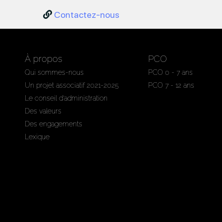
Contactez-nous
À propos
PCO
Qui sommes-nous
PCO 0 - 7 ans
Un projet associatif 2021-2025
PCO 7 - 12 ans
Le conseil d'administration
Des valeurs
Des engagements
Lexique