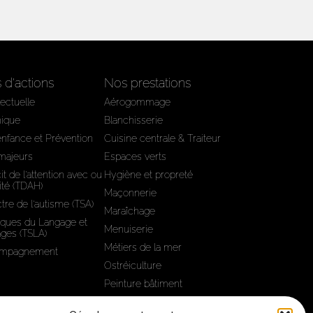
d'actions
Nos prestations
lectuelle
Aérogommage
hique
Blanchisserie
'enfance et Prévention
Cuisine centrale & Traiteur
 majeurs
Espaces verts
it de l’attention avec ou
Hygiène et propreté
ité (TDAH)
Maçonnerie
tre de l'autisme (TSA)
Maraîchage
iques du Langage et
Menuiserie
ages (TSLA)
Métiers de la mer
compagnement
Ostréiculture
Peinture bâtiment
Sous-traitance